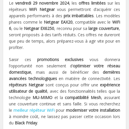
Le
vendredi 29 novembre 2024
, les
offres limitées
sur les
répéteurs
WiFi Netgear
vous permettront d’acquérir ces
appareils performants à des
prix imbattables
. Les modèles
phares comme le
Netgear EAX20
, compatible avec le
WiFi
6
, ou le
Netgear EX6250
, reconnu pour sa
large couverture
,
seront proposés à des tarifs réduits. Ces offres ne dureront
que peu de temps, alors préparez-vous à agir vite pour en
profiter.
Saisir ces
promotions exclusives
vous donnera
l’opportunité non seulement d’
optimiser votre réseau
domestique
, mais aussi de bénéficier des
dernières
avancées technologiques
en matière de connectivité. Les
répéteurs Netgear
sont conçus pour offrir une
expérience
utilisateur de qualité
, avec des fonctionnalités telles que la
technologie
MU-MIMO
et la
compatibilité Mesh
, assurant
une couverture continue et sans faille. Si vous recherchez
le
meilleur répéteur WiFi
pour
moderniser votre installation
à moindre coût, ne laissez pas passer cette occasion lors
du
Black Friday
.