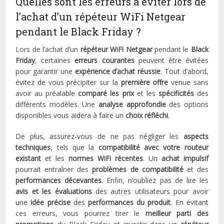
Quelles sont les erreurs à éviter lors de
l’achat d’un répéteur WiFi Netgear
pendant le Black Friday ?
Lors de l’achat d’un
répéteur WiFi Netgear
pendant le
Black
Friday
, certaines
erreurs courantes
peuvent être évitées
pour garantir une
expérience d’achat réussie
. Tout d’abord,
évitez de vous précipiter sur la
première offre
venue sans
avoir au préalable
comparé les prix
et les
spécificités
des
différents modèles. Une
analyse approfondie
des options
disponibles vous aidera à faire un
choix réfléchi
.
De plus, assurez-vous de ne pas négliger les
aspects
techniques
, tels que la
compatibilité avec votre routeur
existant
et les
normes WiFi récentes
. Un
achat impulsif
pourrait entraîner des
problèmes de compatibilité
et des
performances décevantes
. Enfin, n’oubliez pas de lire les
avis et les évaluations
des autres utilisateurs pour avoir
une
idée précise
des
performances du produit
. En évitant
ces erreurs, vous pourrez tirer le
meilleur parti des