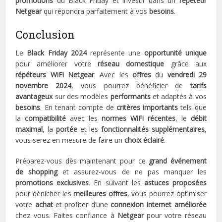
promotions
du Black Friday et investir dans un
répéteur
Netgear
qui répondra parfaitement à vos
besoins
.
Conclusion
Le
Black Friday 2024
représente une
opportunité unique
pour améliorer votre
réseau domestique
grâce aux
répéteurs WiFi Netgear
. Avec les
offres
du
vendredi 29
novembre 2024
, vous pourrez bénéficier de
tarifs
avantageux
sur des modèles
performants
et adaptés à vos
besoins
. En tenant compte de
critères importants
tels que
la
compatibilité
avec les
normes WiFi récentes
, le
débit
maximal
, la
portée
et les
fonctionnalités supplémentaires
,
vous serez en mesure de faire un
choix éclairé
.
Préparez-vous dès maintenant pour ce
grand événement
de shopping
et assurez-vous de ne pas manquer les
promotions exclusives
. En suivant les
astuces proposées
pour dénicher les
meilleures offres
, vous pourrez optimiser
votre
achat
et profiter d’une
connexion Internet améliorée
chez vous. Faites confiance à
Netgear
pour votre réseau