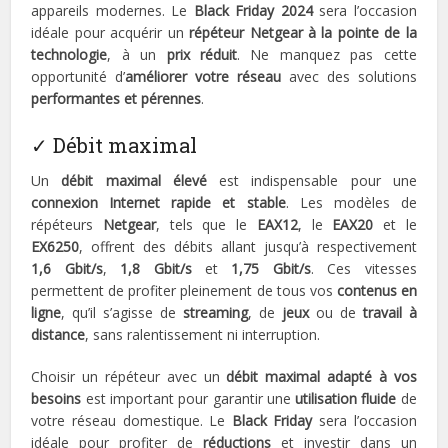
appareils modernes. Le
Black Friday 2024
sera l’occasion
idéale pour acquérir un
répéteur Netgear à la pointe de la
technologie
, à un
prix réduit
. Ne manquez pas cette
opportunité d’
améliorer votre réseau
avec des solutions
performantes et pérennes
.
✓ Débit maximal
Un
débit maximal élevé
est indispensable pour une
connexion Internet rapide et stable
. Les modèles de
répéteurs
Netgear
, tels que le
EAX12
, le
EAX20
et le
EX6250
, offrent des débits allant jusqu’à respectivement
1,6 Gbit/s
,
1,8 Gbit/s
et
1,75 Gbit/s
. Ces vitesses
permettent de profiter pleinement de tous vos
contenus en
ligne
, qu’il s’agisse de
streaming
, de
jeux
ou de
travail à
distance
, sans ralentissement ni interruption.
Choisir un répéteur avec un
débit maximal adapté à vos
besoins
est important pour garantir une
utilisation fluide
de
votre réseau domestique. Le
Black Friday
sera l’occasion
idéale pour profiter de
réductions
et investir dans un