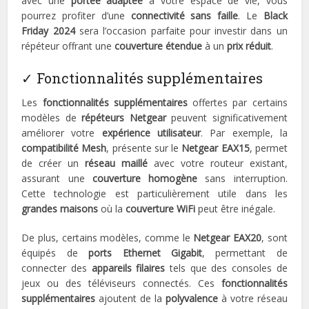
avec une
portée adaptée
à votre espace de vie, vous
pourrez profiter d’une
connectivité sans faille
. Le
Black
Friday 2024
sera l’occasion parfaite pour investir dans un
répéteur offrant une
couverture étendue
à un
prix réduit
.
✓ Fonctionnalités supplémentaires
Les
fonctionnalités supplémentaires
offertes par certains
modèles de
répéteurs Netgear
peuvent significativement
améliorer votre
expérience utilisateur
. Par exemple, la
compatibilité Mesh
, présente sur le
Netgear EAX15
, permet
de créer un
réseau maillé
avec votre routeur existant,
assurant une
couverture homogène
sans interruption.
Cette technologie est particulièrement utile dans les
grandes maisons
où la
couverture WiFi
peut être inégale.
De plus, certains modèles, comme le
Netgear EAX20
, sont
équipés de
ports Ethernet Gigabit
, permettant de
connecter des
appareils filaires
tels que des consoles de
jeux ou des téléviseurs connectés. Ces
fonctionnalités
supplémentaires
ajoutent de la
polyvalence
à votre réseau