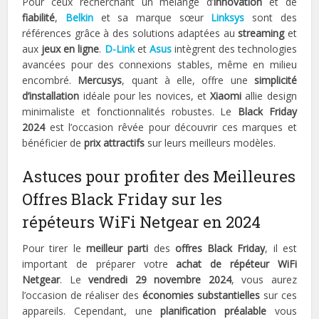
Pour ceux recherchant un mélange d’
innovation
et de
fiabilité
,
Belkin
et sa marque sœur
Linksys
sont des
références grâce à des solutions adaptées au
streaming
et
aux
jeux en ligne
.
D-Link
et
Asus
intègrent des technologies
avancées pour des connexions stables, même en milieu
encombré.
Mercusys
, quant à elle, offre une
simplicité
d’installation
idéale pour les novices, et
Xiaomi
allie design
minimaliste et fonctionnalités robustes. Le
Black Friday
2024
est l’occasion rêvée pour découvrir ces marques et
bénéficier de
prix attractifs
sur leurs meilleurs modèles.
Astuces pour profiter des Meilleures
Offres Black Friday sur les
répéteurs WiFi Netgear en 2024
Pour tirer le
meilleur parti
des
offres Black Friday
, il est
important de préparer votre
achat de répéteur WiFi
Netgear
. Le
vendredi 29 novembre 2024
, vous aurez
l’occasion de réaliser des
économies substantielles
sur ces
appareils. Cependant, une
planification préalable
vous