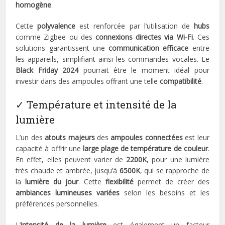
homogène
.
Cette
polyvalence
est renforcée par l’utilisation de
hubs
comme Zigbee ou des
connexions directes via Wi-Fi
. Ces
solutions garantissent une
communication efficace
entre
les appareils, simplifiant ainsi les commandes vocales. Le
Black Friday 2024
pourrait être le moment idéal pour
investir dans des ampoules offrant une telle
compatibilité
.
✓ Température et intensité de la
lumière
L’un des
atouts majeurs
des
ampoules connectées
est leur
capacité à offrir une
large plage de température de couleur
.
En effet, elles peuvent varier de
2200K
, pour une lumière
très chaude et ambrée, jusqu’à
6500K
, qui se rapproche de
la
lumière du jour
. Cette
flexibilité
permet de créer des
ambiances lumineuses variées
selon les besoins et les
préférences personnelles.
L’
intensité de la lumière
est également un facteur