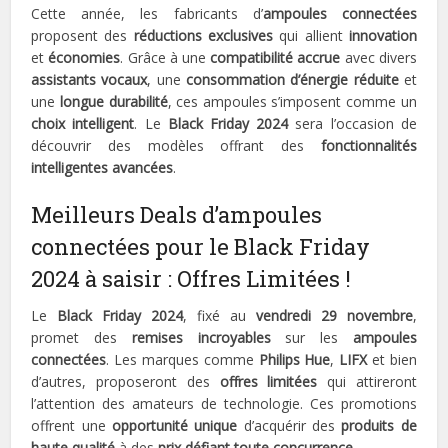
Cette année, les fabricants d’
ampoules connectées
proposent des
réductions exclusives
qui allient
innovation
et
économies
. Grâce à une
compatibilité accrue
avec divers
assistants vocaux
, une
consommation d’énergie réduite
et
une
longue durabilité
, ces ampoules s’imposent comme un
choix intelligent
. Le
Black Friday 2024
sera l’occasion de
découvrir des modèles offrant des
fonctionnalités
intelligentes avancées
.
Meilleurs Deals d’ampoules
connectées pour le Black Friday
2024 à saisir : Offres Limitées !
Le
Black Friday 2024
, fixé au
vendredi 29 novembre
,
promet des
remises incroyables
sur les
ampoules
connectées
. Les marques comme
Philips Hue
,
LIFX
et bien
d’autres, proposeront des
offres limitées
qui attireront
l’attention des amateurs de technologie. Ces promotions
offrent une
opportunité unique
d’acquérir des
produits de
haute qualité
à des
prix défiant toute concurrence
.