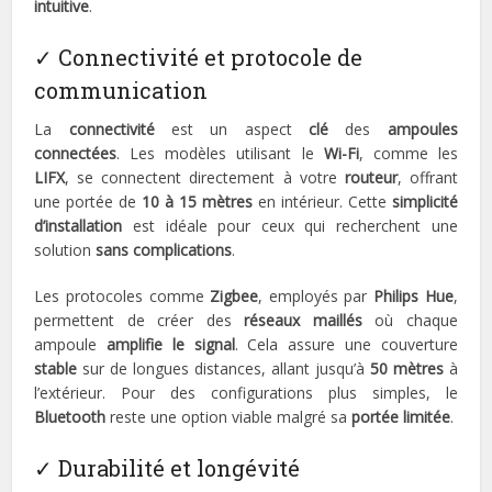
intuitive
.
✓ Connectivité et protocole de
communication
La
connectivité
est un aspect
clé
des
ampoules
connectées
. Les modèles utilisant le
Wi-Fi
, comme les
LIFX
, se connectent directement à votre
routeur
, offrant
une portée de
10 à 15 mètres
en intérieur. Cette
simplicité
d’installation
est idéale pour ceux qui recherchent une
solution
sans complications
.
Les protocoles comme
Zigbee
, employés par
Philips Hue
,
permettent de créer des
réseaux maillés
où chaque
ampoule
amplifie le signal
. Cela assure une couverture
stable
sur de longues distances, allant jusqu’à
50 mètres
à
l’extérieur. Pour des configurations plus simples, le
Bluetooth
reste une option viable malgré sa
portée limitée
.
✓ Durabilité et longévité