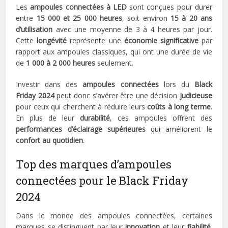
Les
ampoules connectées à LED
sont conçues pour durer
entre
15 000 et 25 000 heures
, soit environ
15 à 20 ans
d’utilisation
avec une moyenne de 3 à 4 heures par jour.
Cette
longévité
représente une
économie significative
par
rapport aux ampoules classiques, qui ont une durée de vie
de
1 000 à 2 000 heures
seulement.
Investir dans des
ampoules connectées
lors du
Black
Friday 2024
peut donc s’avérer être une décision
judicieuse
pour ceux qui cherchent à réduire leurs
coûts à long terme
.
En plus de leur
durabilité
, ces ampoules offrent des
performances d’éclairage supérieures
qui améliorent le
confort au quotidien
.
Top des marques d’ampoules
connectées pour le Black Friday
2024
Dans le monde des ampoules connectées, certaines
marques se distinguent par leur
innovation
et leur
fiabilité
.