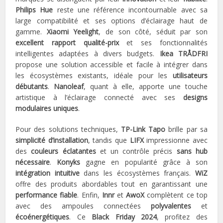
Philips Hue
reste une référence incontournable avec sa
large compatibilité et ses options d’éclairage haut de
gamme.
Xiaomi Yeelight
, de son côté, séduit par son
excellent rapport qualité-prix
et ses fonctionnalités
intelligentes adaptées à divers budgets.
Ikea TRÅDFRI
propose une solution accessible et facile à intégrer dans
les écosystèmes existants, idéale pour les
utilisateurs
débutants
.
Nanoleaf
, quant à elle, apporte une touche
artistique à l’éclairage connecté avec ses
designs
modulaires uniques
.
Pour des solutions techniques,
TP-Link Tapo
brille par sa
simplicité d’installation
, tandis que
LIFX
impressionne avec
des
couleurs éclatantes
et un contrôle précis
sans hub
nécessaire
.
Konyks
gagne en popularité grâce à son
intégration intuitive
dans les écosystèmes français.
WiZ
offre des produits abordables tout en garantissant une
performance fiable
. Enfin,
Innr
et
AwoX
complètent ce top
avec des ampoules connectées
polyvalentes
et
écoénergétiques
. Ce
Black Friday 2024
, profitez des