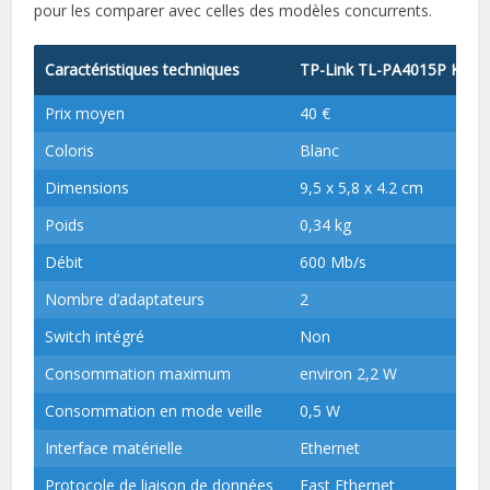
pour les comparer avec celles des modèles concurrents.
Caractéristiques techniques
TP-Link TL-PA4015P KIT
Prix moyen
40 €
Coloris
Blanc
Dimensions
9,5 x 5,8 x 4.2 cm
Poids
0,34 kg
Débit
600 Mb/s
Nombre d’adaptateurs
2
Switch intégré
Non
Consommation maximum
environ 2,2 W
Consommation en mode veille
0,5 W
Interface matérielle
Ethernet
Protocole de liaison de données
Fast Ethernet