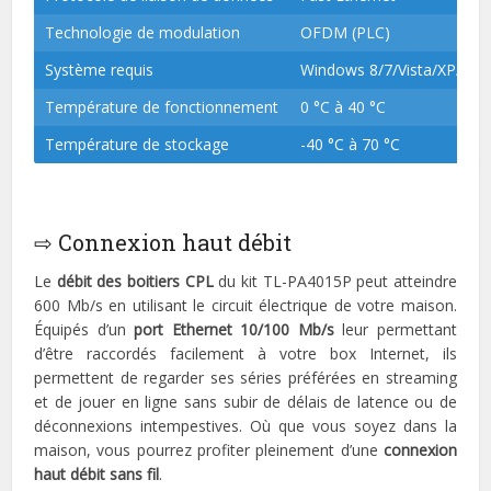
Technologie de modulation
OFDM (PLC)
Système requis
Windows 8/7/Vista/XP/200
Température de fonctionnement
0 °C à 40 °C
Température de stockage
-40 °C à 70 °C
⇨ Connexion haut débit
Le
débit des boitiers CPL
du kit TL-PA4015P peut atteindre
600 Mb/s en utilisant le circuit électrique de votre maison.
Équipés d’un
port Ethernet 10/100 Mb/s
leur permettant
d’être raccordés facilement à votre box Internet, ils
permettent de regarder ses séries préférées en streaming
et de jouer en ligne sans subir de délais de latence ou de
déconnexions intempestives. Où que vous soyez dans la
maison, vous pourrez profiter pleinement d’une
connexion
haut débit sans fil
.